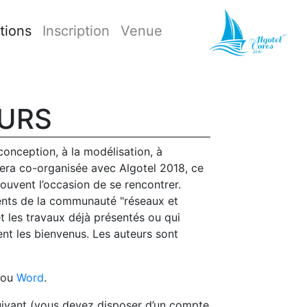
ctions
Inscription
Venue
EURS
conception, à la modélisation, à
sera co-organisée avec Algotel 2018, ce
souvent l’occasion de se rencontrer.
écents de la communauté "réseaux et
t les travaux déjà présentés ou qui
nt les bienvenus. Les auteurs sont
ou
Word
.
suivant (vous devez disposer d’un compte