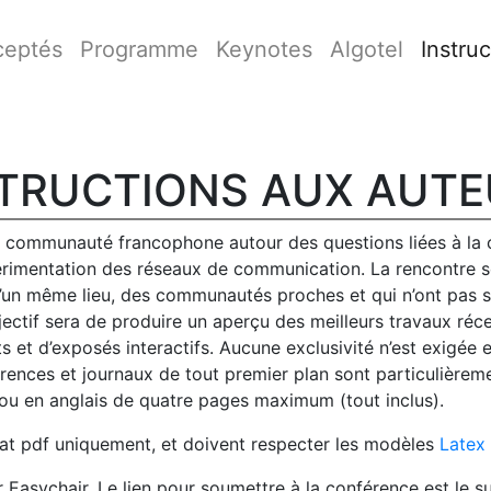
ceptés
Programme
Keynotes
Algotel
Instru
TRUCTIONS AUX AUT
la communauté francophone autour des questions liées à la 
périmentation des réseaux de communication. La rencontre 
in d’un même lieu, des communautés proches et qui n’ont pas 
bjectif sera de produire un aperçu des meilleurs travaux r
 et d’exposés interactifs. Aucune exclusivité n’est exigée e
rences et journaux de tout premier plan sont particulièreme
 ou en anglais de quatre pages maximum (tout inclus).
at pdf uniquement, et doivent respecter les modèles
Latex
 Easychair. Le lien pour soumettre à la conférence est le 